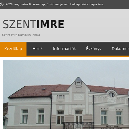
2026. augusztus 9. vasárnap, Emőd napja van. Holnap Lörinc napja lesz.
Szent Imre Katolikus Iskola
Kezdőlap
Hírek
Információk
Évkönyv
Dokumen