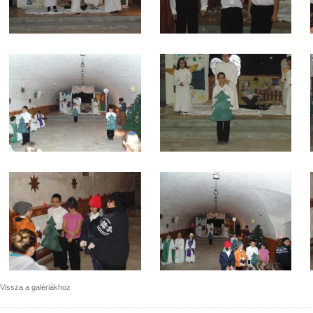
Vissza a galériákhoz