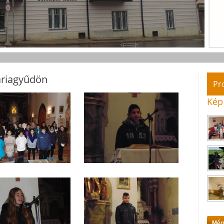
áriagyűdön
Pr
Kép
Még