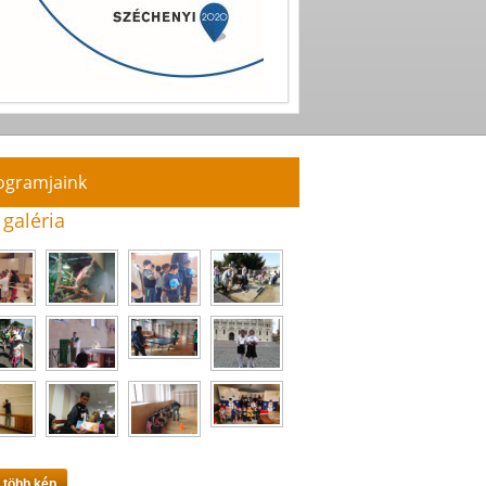
ogramjaink
 galéria
 több kép