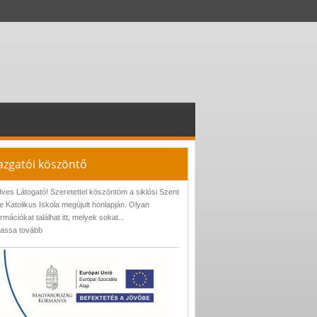
azgatói köszöntő
ves Látogató! Szeretettel köszöntöm a siklósi Szent
e Katolikus Iskola megújult honlapján. Olyan
ormációkat találhat itt, melyek sokat...
assa tovább