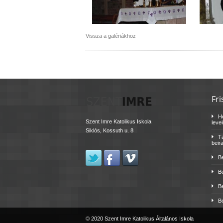
Vissza a galériákhoz
Fri
H
Szent Imre Katolikus Iskola
leve
Siklós, Kossuth u. 8
Tá
beir
B
B
B
B
© 2020 Szent Imre Katolikus Általános Iskola