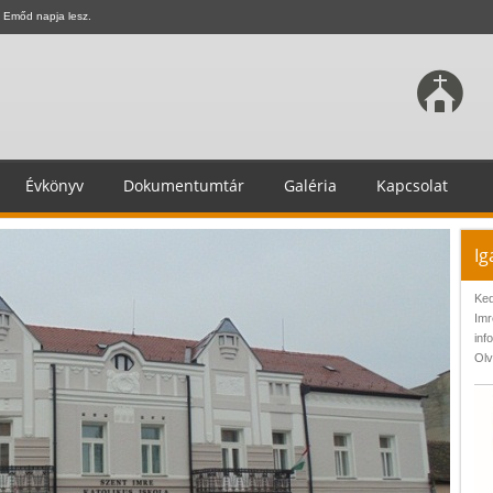
 Emőd napja lesz.
Évkönyv
Dokumentumtár
Galéria
Kapcsolat
Ig
Ked
Imr
inf
Olv