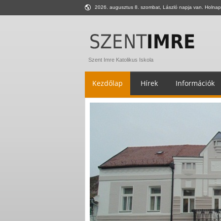
2026. augusztus 8. szombat, László napja van. Holnap
Szent Imre Katolikus Iskola
Kezdőlap
Hírek
Információk