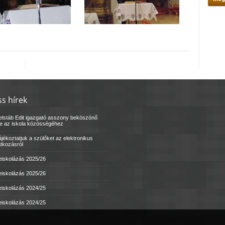
ss hírek
elstáb Edit igazgató asszony beköszönő
le az iskola közösségéhez
jékoztatjuk a szülőket az elektronikus
atkozásról
eiskolázás 2025/26
eiskolázás 2025/26
eiskolázás 2024/25
eiskolázás 2024/25