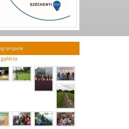
ogramjaink
 galéria