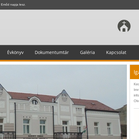
 Emőd napja lesz.
Évkönyv
Dokumentumtár
Galéria
Kapcsolat
Ig
Ked
Imr
inf
Olv