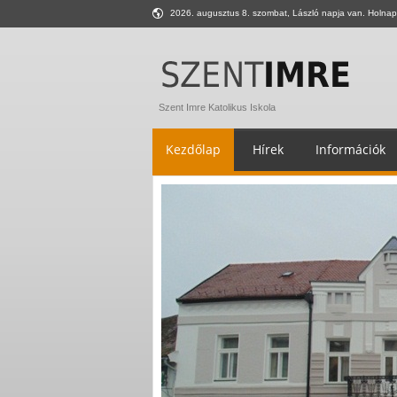
2026. augusztus 8. szombat, László napja van. Holnap
Szent Imre Katolikus Iskola
Kezdőlap
Hírek
Információk