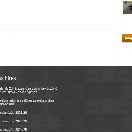
Még
ss hírek
elstáb Edit igazgató asszony beköszönő
le az iskola közösségéhez
jékoztatjuk a szülőket az elektronikus
atkozásról
eiskolázás 2025/26
eiskolázás 2025/26
eiskolázás 2024/25