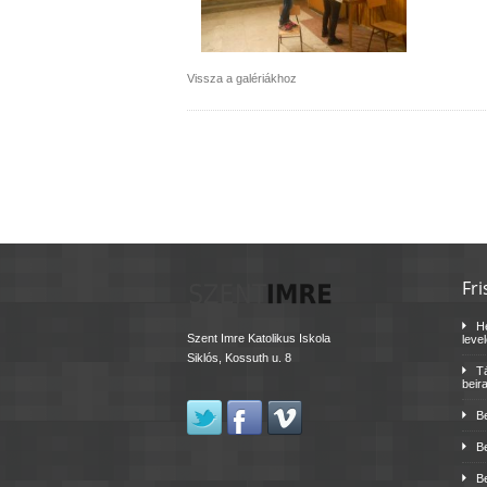
Vissza a galériákhoz
Fri
H
Szent Imre Katolikus Iskola
leve
Siklós, Kossuth u. 8
Tá
beir
B
B
B