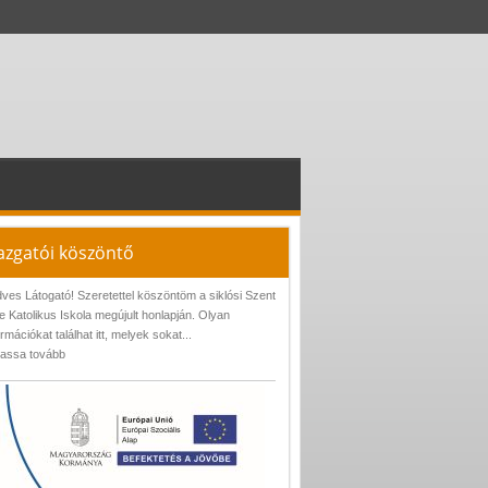
azgatói köszöntő
ves Látogató! Szeretettel köszöntöm a siklósi Szent
e Katolikus Iskola megújult honlapján. Olyan
ormációkat találhat itt, melyek sokat...
assa tovább