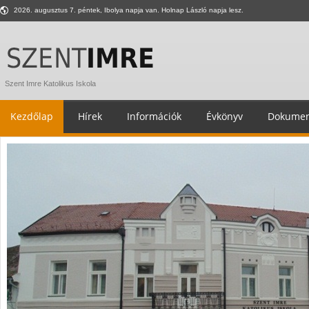
2026. augusztus 7. péntek, Ibolya napja van. Holnap László napja lesz.
Szent Imre Katolikus Iskola
Kezdőlap
Hírek
Információk
Évkönyv
Dokumen