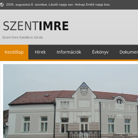
2026. augusztus 8. szombat, László napja van. Holnap Emőd napja lesz.
Szent Imre Katolikus Iskola
Kezdőlap
Hírek
Információk
Évkönyv
Dokumen