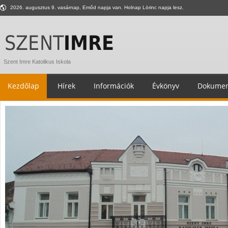
2026. augusztus 9. vasárnap, Emőd napja van. Holnap Lörinc napja lesz.
Szent Imre Katolikus Iskola
Kezdőlap
Hírek
Információk
Évkönyv
Dokumen