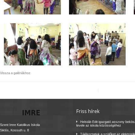
Vissza a galériákhoz
Friss hírek
Helstáb Edit igazgató asszony bekö
Szent Imre Katolikus Iskola
levele az iskola közösségéhez
Siklós, Kossuth u. 8
Tájékoztatjuk a szülőket az elektroni