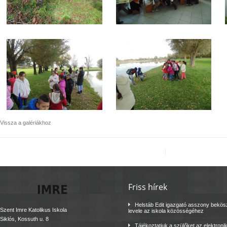
Vissza a galériákhoz
Friss hírek
Helstáb Edit igazgató asszony bekö
Szent Imre Katolikus Iskola
levele az iskola közösségéhez
Siklós, Kossuth u. 8
Tájékoztatjuk a szülőket az elektroni