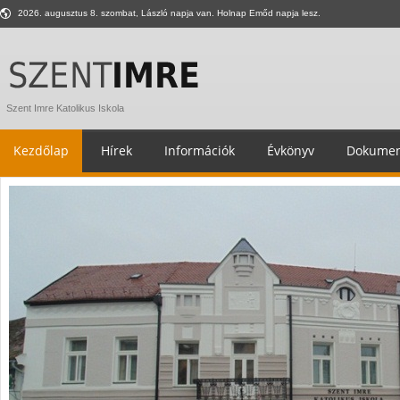
2026. augusztus 8. szombat, László napja van. Holnap Emőd napja lesz.
Szent Imre Katolikus Iskola
Kezdőlap
Hírek
Információk
Évkönyv
Dokumen