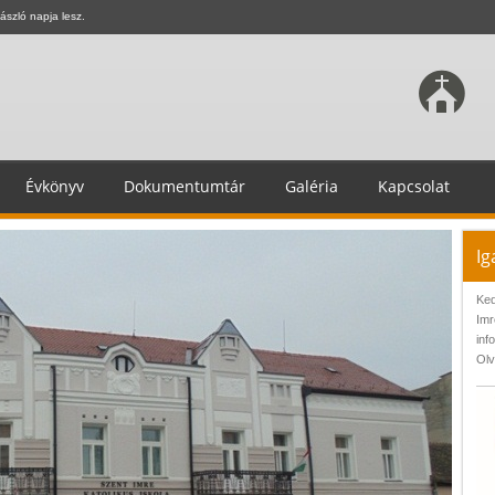
ászló napja lesz.
Évkönyv
Dokumentumtár
Galéria
Kapcsolat
Ig
Ked
Imr
inf
Olv