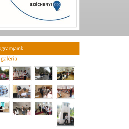
ogramjaink
 galéria