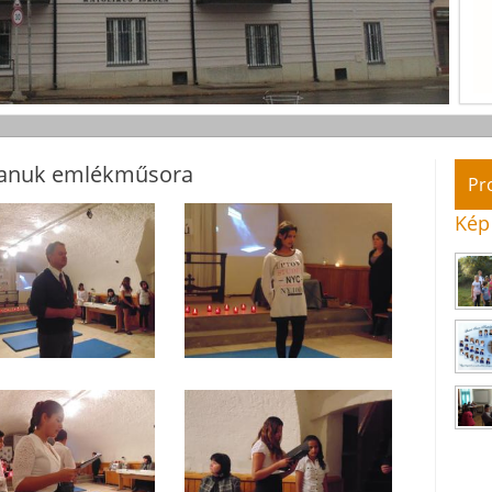
rtanuk emlékműsora
Pr
Kép