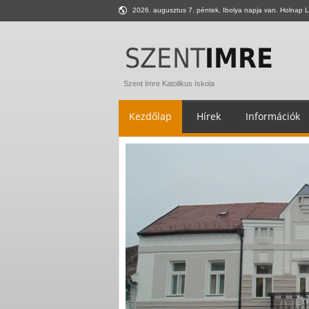
2026. augusztus 7. péntek, Ibolya napja van. Holnap L
Szent Imre Katolikus Iskola
Kezdőlap
Hírek
Információk