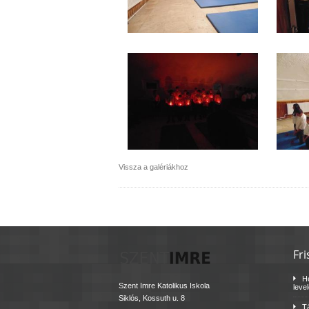
Vissza a galériákhoz
Fri
H
Szent Imre Katolikus Iskola
leve
Siklós, Kossuth u. 8
Tá