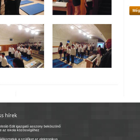
Még
ss hírek
elstáb Edit igazgató asszony beköszönő
le az iskola közösségéhez
jékoztatjuk a szülőket az elektronikus