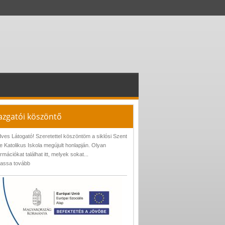
azgatói köszöntő
ves Látogató! Szeretettel köszöntöm a siklósi Szent
e Katolikus Iskola megújult honlapján. Olyan
ormációkat találhat itt, melyek sokat...
assa tovább